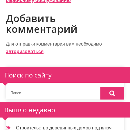
в
сервисному обслуживанию
и
Добавить
г
комментарий
а
ц
Для отправки комментария вам необходимо
и
авторизоваться
.
я
п
Поиск по сайту
о
з
а
Вышло недавно
п
и
Строительство деревянных домов под ключ