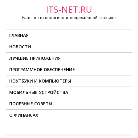
П
ITS-NET.RU
р
Блог о технологиях и современной технике
о
м
ГЛАВНАЯ
о
т
НОВОСТИ
а
ЛУЧШИЕ ПРИЛОЖЕНИЯ
т
ь
ПРОГРАММНОЕ ОБЕСПЕЧЕНИЕ
к
НОУТБУКИ И КОМПЬЮТЕРЫ
с
о
МОБИЛЬНЫЕ УСТРОЙСТВА
д
ПОЛЕЗНЫЕ СОВЕТЫ
е
О ФИНАНСАХ
р
ж
и