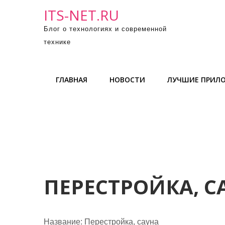
П
ITS-NET.RU
р
Блог о технологиях и современной
о
технике
м
о
т
ГЛАВНАЯ
НОВОСТИ
ЛУЧШИЕ ПРИЛ
а
т
ь
к
с
о
д
е
ПЕРЕСТРОЙКА, С
р
ж
и
Название:
Перестройка, сауна