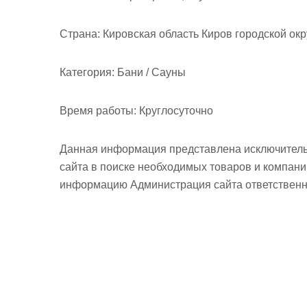
м
о
Страна:
Кировская область Киров городской окр
м
у
Категория:
Бани / Сауны
Время работы:
Круглосуточно
Данная информация представлена исключитель
сайта в поиске необходимых товаров и компан
информацию Администрация сайта ответственно