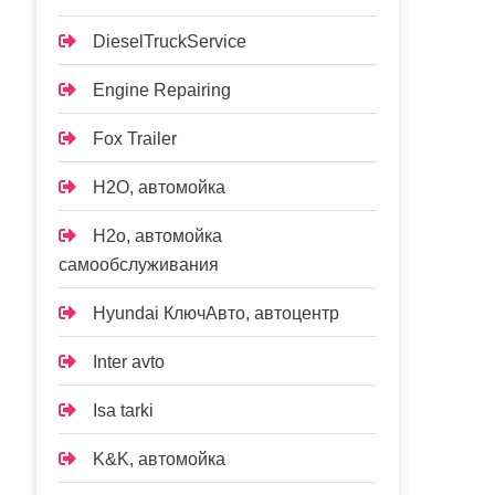
DieselTruckService
Engine Repairing
Fox Trailer
H2O, автомойка
H2o, автомойка
самообслуживания
Hyundai КлючАвто, автоцентр
Inter avto
Isa tarki
K&K, автомойка