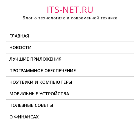
П
ITS-NET.RU
р
Блог о технологиях и современной технике
о
м
ГЛАВНАЯ
о
т
НОВОСТИ
а
ЛУЧШИЕ ПРИЛОЖЕНИЯ
т
ь
ПРОГРАММНОЕ ОБЕСПЕЧЕНИЕ
к
НОУТБУКИ И КОМПЬЮТЕРЫ
с
о
МОБИЛЬНЫЕ УСТРОЙСТВА
д
ПОЛЕЗНЫЕ СОВЕТЫ
е
О ФИНАНСАХ
р
ж
и