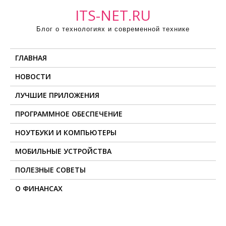
П
ITS-NET.RU
р
Блог о технологиях и современной технике
о
м
ГЛАВНАЯ
о
т
НОВОСТИ
а
ЛУЧШИЕ ПРИЛОЖЕНИЯ
т
ь
ПРОГРАММНОЕ ОБЕСПЕЧЕНИЕ
к
НОУТБУКИ И КОМПЬЮТЕРЫ
с
о
МОБИЛЬНЫЕ УСТРОЙСТВА
д
ПОЛЕЗНЫЕ СОВЕТЫ
е
О ФИНАНСАХ
р
ж
и