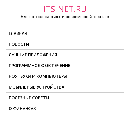
П
ITS-NET.RU
р
Блог о технологиях и современной технике
о
м
ГЛАВНАЯ
о
т
НОВОСТИ
а
ЛУЧШИЕ ПРИЛОЖЕНИЯ
т
ь
ПРОГРАММНОЕ ОБЕСПЕЧЕНИЕ
к
НОУТБУКИ И КОМПЬЮТЕРЫ
с
о
МОБИЛЬНЫЕ УСТРОЙСТВА
д
ПОЛЕЗНЫЕ СОВЕТЫ
е
О ФИНАНСАХ
р
ж
и