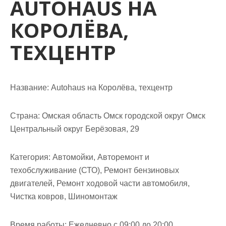
AUTOHAUS НА
м
о
КОРОЛЁВА,
м
у
ТЕХЦЕНТР
Название:
Autohaus на Королёва, техцентр
Страна:
Омская область Омск городской округ Омск
Центральный округ Берёзовая, 29
Категория:
Автомойки, Авторемонт и
техобслуживание (СТО), Ремонт бензиновых
двигателей, Ремонт ходовой части автомобиля,
Чистка ковров, Шиномонтаж
Время работы:
Ежедневно с 09:00 до 20:00