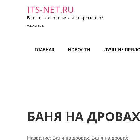
П
ITS-NET.RU
р
Блог о технологиях и современной
о
технике
м
о
т
ГЛАВНАЯ
НОВОСТИ
ЛУЧШИЕ ПРИЛ
а
т
ь
к
с
о
д
е
БАНЯ НА ДРОВАХ
р
ж
и
Название:
Баня на дровах, Баня на дровах