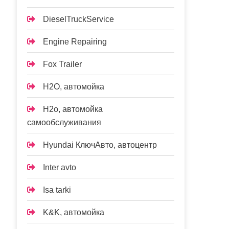
DieselTruckService
Engine Repairing
Fox Trailer
H2O, автомойка
H2o, автомойка
самообслуживания
Hyundai КлючАвто, автоцентр
Inter avto
Isa tarki
K&K, автомойка