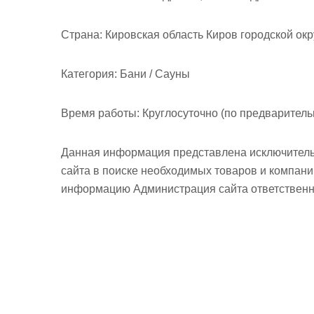
м
о
Страна:
Кировская область Киров городской окру
м
у
Категория:
Бани / Сауны
Время работы:
Круглосуточно (по предваритель
Данная информация представлена исключитель
сайта в поиске необходимых товаров и компан
информацию Администрация сайта ответственно