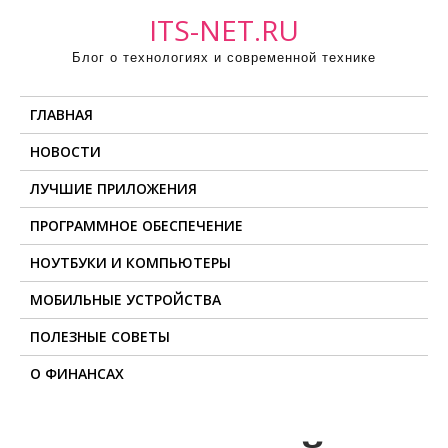
П
ITS-NET.RU
р
Блог о технологиях и современной технике
о
м
ГЛАВНАЯ
о
т
НОВОСТИ
а
ЛУЧШИЕ ПРИЛОЖЕНИЯ
т
ь
ПРОГРАММНОЕ ОБЕСПЕЧЕНИЕ
к
НОУТБУКИ И КОМПЬЮТЕРЫ
с
о
МОБИЛЬНЫЕ УСТРОЙСТВА
д
ПОЛЕЗНЫЕ СОВЕТЫ
е
О ФИНАНСАХ
р
ж
и