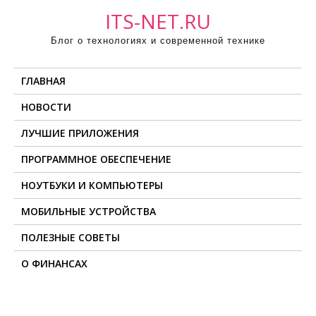
П
ITS-NET.RU
р
Блог о технологиях и современной технике
о
м
ГЛАВНАЯ
о
т
НОВОСТИ
а
ЛУЧШИЕ ПРИЛОЖЕНИЯ
т
ь
ПРОГРАММНОЕ ОБЕСПЕЧЕНИЕ
к
НОУТБУКИ И КОМПЬЮТЕРЫ
с
о
МОБИЛЬНЫЕ УСТРОЙСТВА
д
ПОЛЕЗНЫЕ СОВЕТЫ
е
О ФИНАНСАХ
р
ж
и