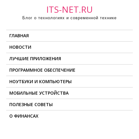
П
ITS-NET.RU
р
Блог о технологиях и современной технике
о
м
ГЛАВНАЯ
о
т
НОВОСТИ
а
ЛУЧШИЕ ПРИЛОЖЕНИЯ
т
ь
ПРОГРАММНОЕ ОБЕСПЕЧЕНИЕ
к
НОУТБУКИ И КОМПЬЮТЕРЫ
с
о
МОБИЛЬНЫЕ УСТРОЙСТВА
д
ПОЛЕЗНЫЕ СОВЕТЫ
е
О ФИНАНСАХ
р
ж
и