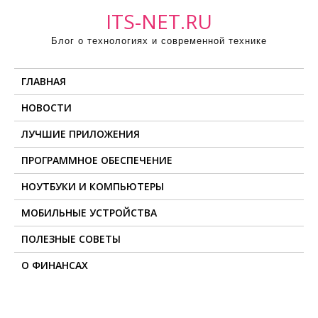
П
ITS-NET.RU
р
Блог о технологиях и современной технике
о
м
ГЛАВНАЯ
о
т
НОВОСТИ
а
ЛУЧШИЕ ПРИЛОЖЕНИЯ
т
ь
ПРОГРАММНОЕ ОБЕСПЕЧЕНИЕ
к
НОУТБУКИ И КОМПЬЮТЕРЫ
с
о
МОБИЛЬНЫЕ УСТРОЙСТВА
д
ПОЛЕЗНЫЕ СОВЕТЫ
е
О ФИНАНСАХ
р
ж
и