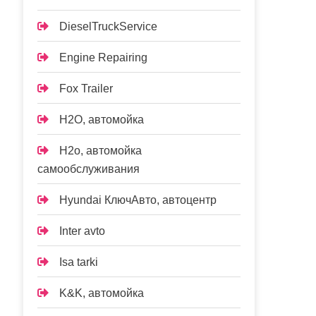
DieselTruckService
Engine Repairing
Fox Trailer
H2O, автомойка
H2o, автомойка
самообслуживания
Hyundai КлючАвто, автоцентр
Inter avto
Isa tarki
K&K, автомойка