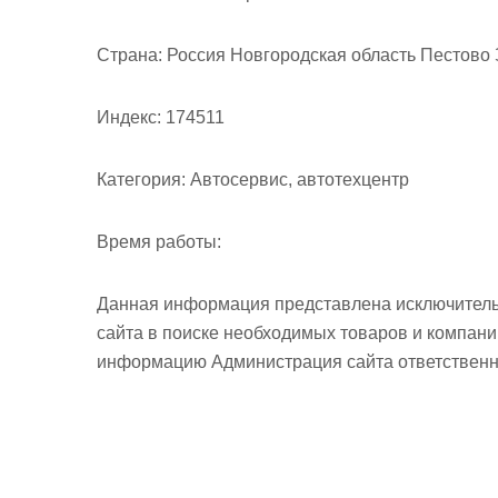
м
о
Страна:
Россия Новгородская область Пестово З
м
у
Индекс:
174511
Категория:
Автосервис, автотехцентр
Время работы:
Данная информация представлена исключитель
сайта в поиске необходимых товаров и компан
информацию Администрация сайта ответственно