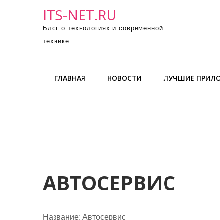
П
ITS-NET.RU
р
Блог о технологиях и современной
о
технике
м
о
т
ГЛАВНАЯ
НОВОСТИ
ЛУЧШИЕ ПРИЛ
а
т
ь
к
с
о
д
е
АВТОСЕРВИС
р
ж
и
Название:
Автосервис