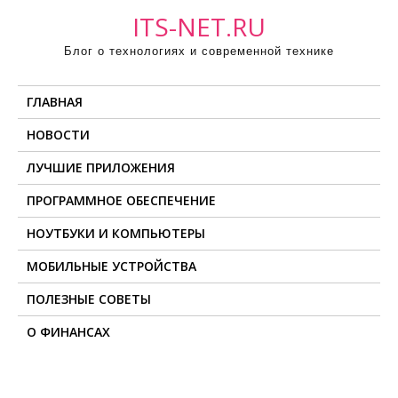
П
ITS-NET.RU
р
Блог о технологиях и современной технике
о
м
ГЛАВНАЯ
о
т
НОВОСТИ
а
ЛУЧШИЕ ПРИЛОЖЕНИЯ
т
ь
ПРОГРАММНОЕ ОБЕСПЕЧЕНИЕ
к
НОУТБУКИ И КОМПЬЮТЕРЫ
с
о
МОБИЛЬНЫЕ УСТРОЙСТВА
д
ПОЛЕЗНЫЕ СОВЕТЫ
е
О ФИНАНСАХ
р
ж
и