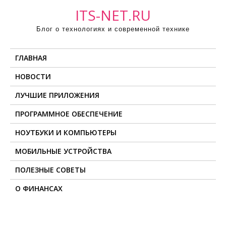
П
ITS-NET.RU
р
Блог о технологиях и современной технике
о
м
ГЛАВНАЯ
о
т
НОВОСТИ
а
ЛУЧШИЕ ПРИЛОЖЕНИЯ
т
ь
ПРОГРАММНОЕ ОБЕСПЕЧЕНИЕ
к
НОУТБУКИ И КОМПЬЮТЕРЫ
с
о
МОБИЛЬНЫЕ УСТРОЙСТВА
д
ПОЛЕЗНЫЕ СОВЕТЫ
е
О ФИНАНСАХ
р
ж
и