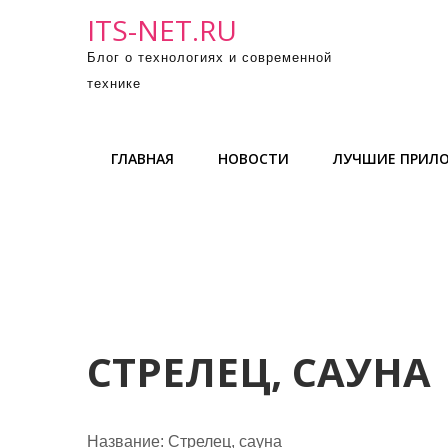
П
ITS-NET.RU
р
Блог о технологиях и современной
о
технике
м
о
т
ГЛАВНАЯ
НОВОСТИ
ЛУЧШИЕ ПРИЛ
а
т
ь
к
с
о
д
е
СТРЕЛЕЦ, САУНА
р
ж
и
Название:
Стрелец, сауна