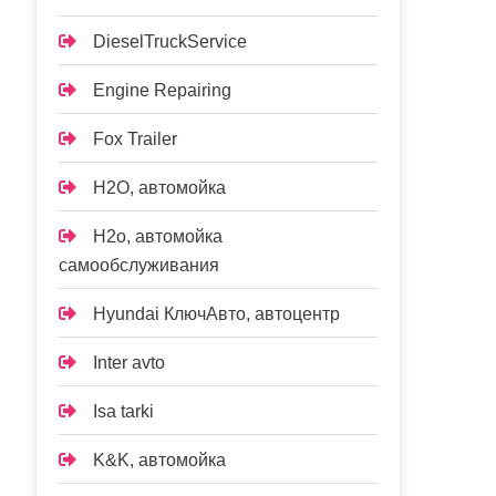
DieselTruckService
Engine Repairing
Fox Trailer
H2O, автомойка
H2o, автомойка
самообслуживания
Hyundai КлючАвто, автоцентр
Inter avto
Isa tarki
K&K, автомойка