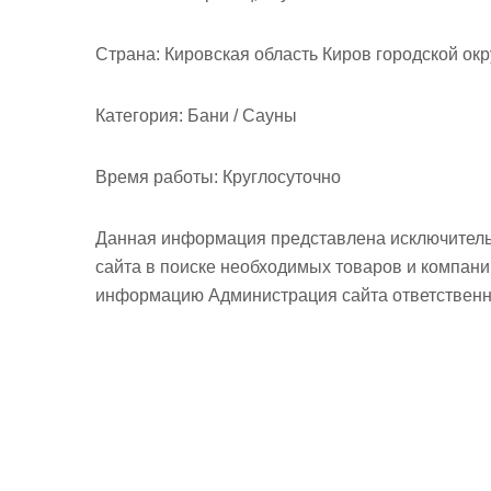
м
о
Страна:
Кировская область Киров городской окр
м
у
Категория:
Бани / Сауны
Время работы:
Круглосуточно
Данная информация представлена исключитель
сайта в поиске необходимых товаров и компан
информацию Администрация сайта ответственно