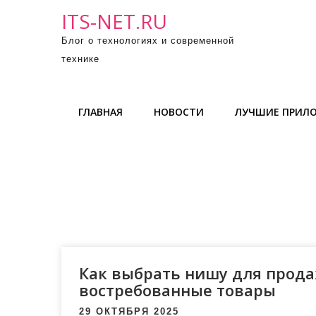
П
ITS-NET.RU
р
Блог о технологиях и современной
о
технике
м
о
т
ГЛАВНАЯ
НОВОСТИ
ЛУЧШИЕ ПРИЛ
а
т
ь
к
с
о
д
е
р
Как выбрать нишу для прода
ж
востребованные товары
и
29 ОКТЯБРЯ 2025