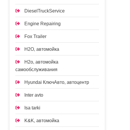
DieselTruckService
Engine Repairing
Fox Trailer
H2O, автомойка
H2o, автомойка
самообслуживания
Hyundai КлючАвто, автоцентр
Inter avto
Isa tarki
K&K, автомойка