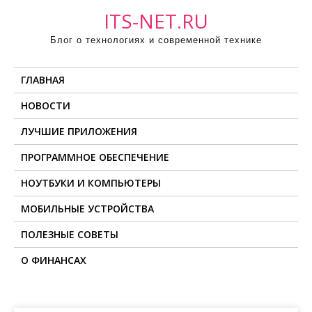
П
ITS-NET.RU
р
Блог о технологиях и современной технике
о
м
ГЛАВНАЯ
о
т
НОВОСТИ
а
ЛУЧШИЕ ПРИЛОЖЕНИЯ
т
ь
ПРОГРАММНОЕ ОБЕСПЕЧЕНИЕ
к
НОУТБУКИ И КОМПЬЮТЕРЫ
с
о
МОБИЛЬНЫЕ УСТРОЙСТВА
д
ПОЛЕЗНЫЕ СОВЕТЫ
е
О ФИНАНСАХ
р
ж
и