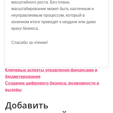
масштабного роста. Без плана,
масштабирование может быть хаотичным и
неуправляемым процессом, который в
конечном итоге приведет к неудаче или даже
краху бизнеса.
Спасибо за чтение!
Н
Ключевые аспекты управления финансами и
бюджетирования
а
Создание цифрового бизнеса: возможности и
в
вызовы
и
Добавить
г