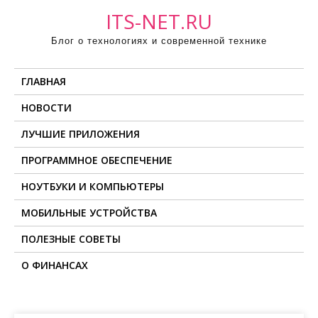
П
ITS-NET.RU
р
Блог о технологиях и современной технике
о
м
ГЛАВНАЯ
о
т
НОВОСТИ
а
ЛУЧШИЕ ПРИЛОЖЕНИЯ
т
ь
ПРОГРАММНОЕ ОБЕСПЕЧЕНИЕ
к
НОУТБУКИ И КОМПЬЮТЕРЫ
с
о
МОБИЛЬНЫЕ УСТРОЙСТВА
д
ПОЛЕЗНЫЕ СОВЕТЫ
е
О ФИНАНСАХ
р
ж
и