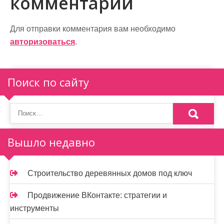
комментарий
а
ц
Для отправки комментария вам необходимо
и
авторизоваться
.
я
п
Поиск по сайту
о
з
а
Вышло недавно
п
и
Строительство деревянных домов под ключ
с
Продвижение ВКонтакте: стратегии и
я
инструменты