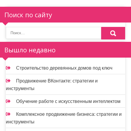
я
п
Поиск по сайту
о
з
а
Вышло недавно
п
и
Строительство деревянных домов под ключ
с
Продвижение ВКонтакте: стратегии и
я
инструменты
м
Обучение работе с искусственным интеллектом
Комплексное продвижение бизнеса: стратегии и
инструменты