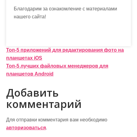
Благодарим за ознакомление с материалами
нашего сайта!
Н
Топ-5 приложений для редактирования фото на
планшетах iOS
а
Топ-5 лучших файловых менеджеров для
в
планшетов Android
и
Добавить
г
комментарий
а
ц
Для отправки комментария вам необходимо
и
авторизоваться
.