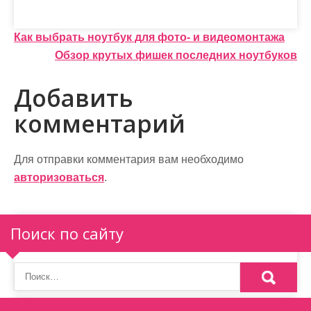
Н
Как выбрать ноутбук для фото- и видеомонтажа
Обзор крутых фишек последних ноутбуков
а
в
Добавить
и
комментарий
г
а
Для отправки комментария вам необходимо
авторизоваться
.
ц
и
Поиск по сайту
я
п
о