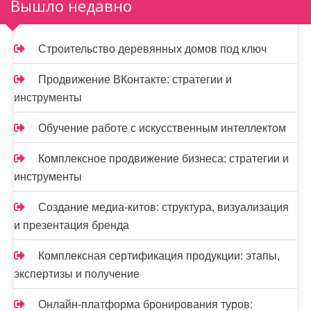
Вышло недавно
з
а
Строительство деревянных домов под ключ
п
и
Продвижение ВКонтакте: стратегии и
инструменты
с
Обучение работе с искусственным интеллектом
я
м
Комплексное продвижение бизнеса: стратегии и
инструменты
Создание медиа-китов: структура, визуализация
и презентация бренда
Комплексная сертификация продукции: этапы,
экспертизы и получение
Онлайн-платформа бронирования туров: