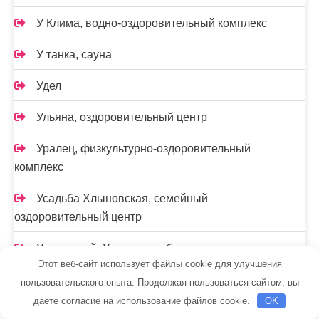
У Клима, водно-оздоровительный комплекс
У танка, сауна
Удел
Ульяна, оздоровительный центр
Уралец, физкультурно-оздоровительный
комплекс
Усадьба Хлыновская, семейный
оздоровительный центр
Усачевский, Усачевские бани
Этот веб-сайт использует файлы cookie для улучшения
Фитнес-клуб, Фитнес-клуб
пользовательского опыта. Продолжая пользоваться сайтом, вы
даете согласие на использование файлов cookie.
OK
Форвард, автокомплекс