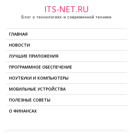
П
ITS-NET.RU
р
Блог о технологиях и современной технике
о
м
ГЛАВНАЯ
о
т
НОВОСТИ
а
ЛУЧШИЕ ПРИЛОЖЕНИЯ
т
ь
ПРОГРАММНОЕ ОБЕСПЕЧЕНИЕ
к
НОУТБУКИ И КОМПЬЮТЕРЫ
с
о
МОБИЛЬНЫЕ УСТРОЙСТВА
д
ПОЛЕЗНЫЕ СОВЕТЫ
е
О ФИНАНСАХ
р
ж
и