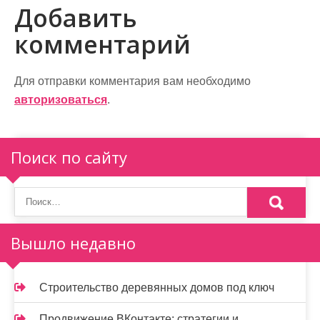
и
Добавить
г
комментарий
а
ц
Для отправки комментария вам необходимо
и
авторизоваться
.
я
п
Поиск по сайту
о
з
а
Вышло недавно
п
и
Строительство деревянных домов под ключ
с
Продвижение ВКонтакте: стратегии и