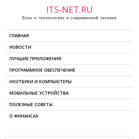
П
ITS-NET.RU
р
Блог о технологиях и современной технике
о
м
ГЛАВНАЯ
о
т
НОВОСТИ
а
ЛУЧШИЕ ПРИЛОЖЕНИЯ
т
ь
ПРОГРАММНОЕ ОБЕСПЕЧЕНИЕ
к
НОУТБУКИ И КОМПЬЮТЕРЫ
с
о
МОБИЛЬНЫЕ УСТРОЙСТВА
д
ПОЛЕЗНЫЕ СОВЕТЫ
е
О ФИНАНСАХ
р
ж
и