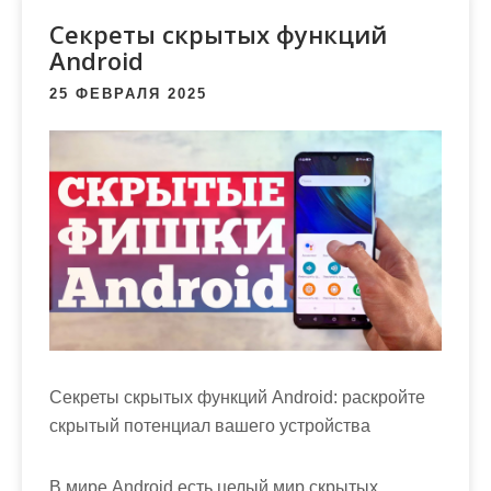
м
Секреты скрытых функций
о
Android
м
у
25 ФЕВРАЛЯ 2025
Секреты скрытых функций Android: раскройте
скрытый потенциал вашего устройства
В мире Android есть целый мир скрытых