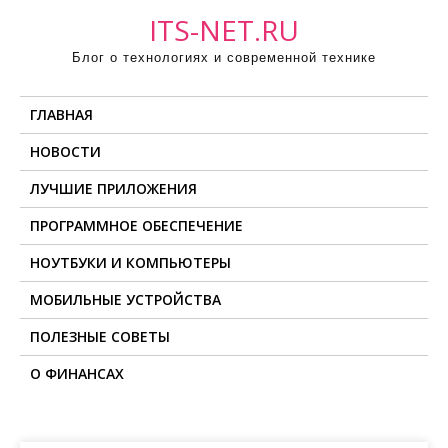
П
ITS-NET.RU
р
Блог о технологиях и современной технике
о
м
ГЛАВНАЯ
о
т
НОВОСТИ
а
ЛУЧШИЕ ПРИЛОЖЕНИЯ
т
ь
ПРОГРАММНОЕ ОБЕСПЕЧЕНИЕ
к
НОУТБУКИ И КОМПЬЮТЕРЫ
с
о
МОБИЛЬНЫЕ УСТРОЙСТВА
д
ПОЛЕЗНЫЕ СОВЕТЫ
е
О ФИНАНСАХ
р
ж
и