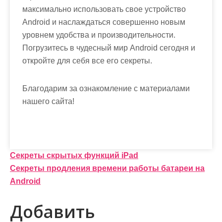
максимально использовать свое устройство
Android и наслаждаться совершенно новым
уровнем удобства и производительности.
Погрузитесь в чудесный мир Android сегодня и
откройте для себя все его секреты.
Благодарим за ознакомление с материалами
нашего сайта!
Н
Секреты скрытых функций iPad
Секреты продления времени работы батареи на
а
Android
в
Добавить
и