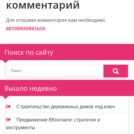
комментарий
г
а
Для отправки комментария вам необходимо
ц
авторизоваться
.
и
я
Поиск по сайту
п
о
з
Вышло недавно
а
п
Строительство деревянных домов под ключ
и
Продвижение ВКонтакте: стратегии и
с
инструменты