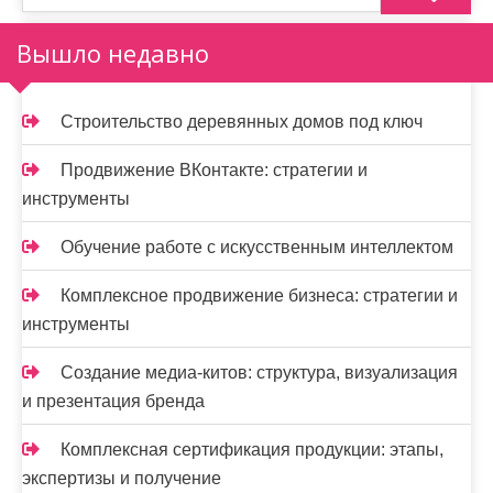
з
а
Вышло недавно
п
и
Строительство деревянных домов под ключ
с
Продвижение ВКонтакте: стратегии и
я
инструменты
м
Обучение работе с искусственным интеллектом
Комплексное продвижение бизнеса: стратегии и
инструменты
Создание медиа-китов: структура, визуализация
и презентация бренда
Комплексная сертификация продукции: этапы,
экспертизы и получение