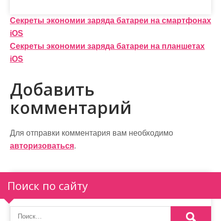
Н
Секреты экономии заряда батареи на смартфонах
iOS
а
Секреты экономии заряда батареи на планшетах
в
iOS
и
Добавить
г
комментарий
а
ц
Для отправки комментария вам необходимо
и
авторизоваться
.
я
п
Поиск по сайту
о