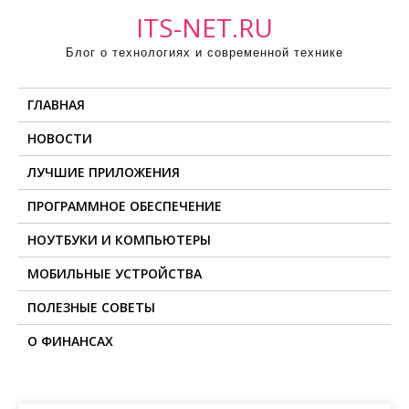
П
ITS-NET.RU
р
Блог о технологиях и современной технике
о
м
ГЛАВНАЯ
о
т
НОВОСТИ
а
ЛУЧШИЕ ПРИЛОЖЕНИЯ
т
ь
ПРОГРАММНОЕ ОБЕСПЕЧЕНИЕ
к
НОУТБУКИ И КОМПЬЮТЕРЫ
с
о
МОБИЛЬНЫЕ УСТРОЙСТВА
д
ПОЛЕЗНЫЕ СОВЕТЫ
е
О ФИНАНСАХ
р
ж
и