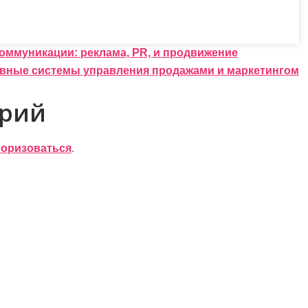
оммуникации: реклама, PR, и продвижение
ивные системы управления продажами и маркетингом
арий
торизоваться
.