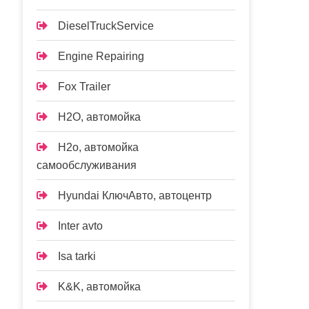
DieselTruckService
Engine Repairing
Fox Trailer
H2O, автомойка
H2o, автомойка
самообслуживания
Hyundai КлючАвто, автоцентр
Inter avto
Isa tarki
K&K, автомойка