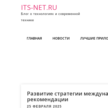
П
ITS-NET.RU
р
Блог о технологиях и современной
о
технике
м
о
т
ГЛАВНАЯ
НОВОСТИ
ЛУЧШИЕ ПРИЛ
а
т
ь
к
с
о
д
е
р
Развитие стратегии междуна
ж
рекомендации
и
25 ФЕВРАЛЯ 2025