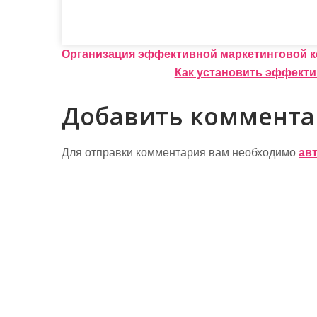
Н
Организация эффективной маркетинговой к
Как установить эффект
а
в
Добавить коммент
и
г
Для отправки комментария вам необходимо
ав
а
ц
и
я
п