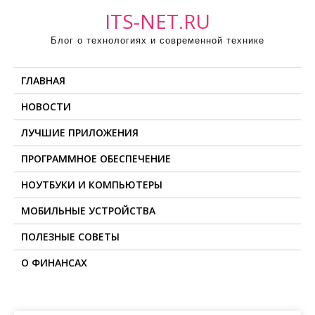
П
ITS-NET.RU
р
Блог о технологиях и современной технике
о
м
ГЛАВНАЯ
о
т
НОВОСТИ
а
ЛУЧШИЕ ПРИЛОЖЕНИЯ
т
ь
ПРОГРАММНОЕ ОБЕСПЕЧЕНИЕ
к
НОУТБУКИ И КОМПЬЮТЕРЫ
с
о
МОБИЛЬНЫЕ УСТРОЙСТВА
д
ПОЛЕЗНЫЕ СОВЕТЫ
е
О ФИНАНСАХ
р
ж
и