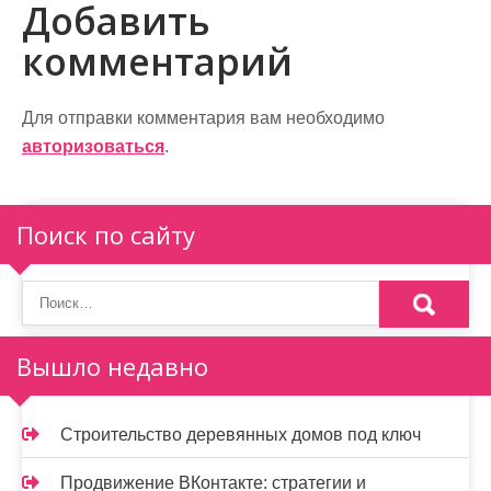
Добавить
и
комментарий
г
а
Для отправки комментария вам необходимо
ц
авторизоваться
.
и
я
Поиск по сайту
п
о
з
Вышло недавно
а
п
Строительство деревянных домов под ключ
и
Продвижение ВКонтакте: стратегии и