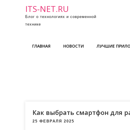
П
ITS-NET.RU
р
Блог о технологиях и современной
о
технике
м
о
т
ГЛАВНАЯ
НОВОСТИ
ЛУЧШИЕ ПРИЛ
а
т
ь
к
с
о
д
е
р
Как выбрать смартфон для р
ж
25 ФЕВРАЛЯ 2025
и