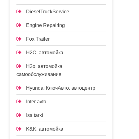
DieselTruckService
Engine Repairing
Fox Trailer
H2O, автомойка
H2o, автомойка
самообслуживания
Hyundai КлючАвто, автоцентр
Inter avto
Isa tarki
K&K, автомойка