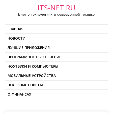
П
ITS-NET.RU
р
Блог о технологиях и современной технике
о
м
ГЛАВНАЯ
о
т
НОВОСТИ
а
ЛУЧШИЕ ПРИЛОЖЕНИЯ
т
ь
ПРОГРАММНОЕ ОБЕСПЕЧЕНИЕ
к
НОУТБУКИ И КОМПЬЮТЕРЫ
с
о
МОБИЛЬНЫЕ УСТРОЙСТВА
д
ПОЛЕЗНЫЕ СОВЕТЫ
е
О ФИНАНСАХ
р
ж
и