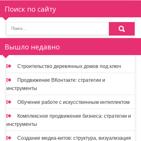
п
Поиск по сайту
о
з
а
Вышло недавно
п
и
Строительство деревянных домов под ключ
с
Продвижение ВКонтакте: стратегии и
я
инструменты
м
Обучение работе с искусственным интеллектом
Комплексное продвижение бизнеса: стратегии и
инструменты
Создание медиа-китов: структура, визуализация