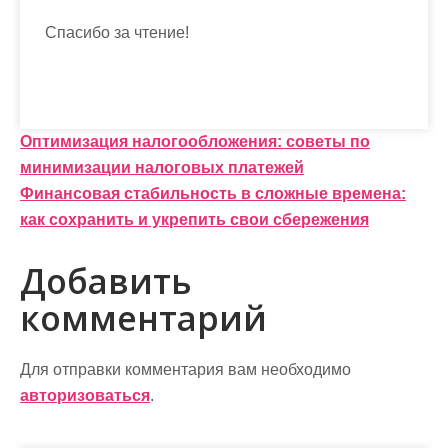
Спасибо за чтение!
Н
Оптимизация налогообложения: советы по
минимизации налоговых платежей
а
Финансовая стабильность в сложные времена:
в
как сохранить и укрепить свои сбережения
и
Добавить
г
комментарий
а
ц
Для отправки комментария вам необходимо
и
авторизоваться
.
я