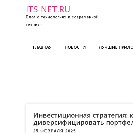
П
ITS-NET.RU
р
Блог о технологиях и современной
о
технике
м
о
т
ГЛАВНАЯ
НОВОСТИ
ЛУЧШИЕ ПРИЛ
а
т
ь
к
с
о
д
е
р
Инвестиционная стратегия: к
ж
диверсифицировать портфе
и
25 ФЕВРАЛЯ 2025