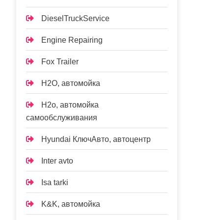
DieselTruckService
Engine Repairing
Fox Trailer
H2O, автомойка
H2o, автомойка
самообслуживания
Hyundai КлючАвто, автоцентр
Inter avto
Isa tarki
K&K, автомойка