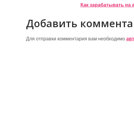
Как зарабатывать на 
а
в
Добавить коммент
и
г
Для отправки комментария вам необходимо
ав
а
ц
и
я
п
о
з
а