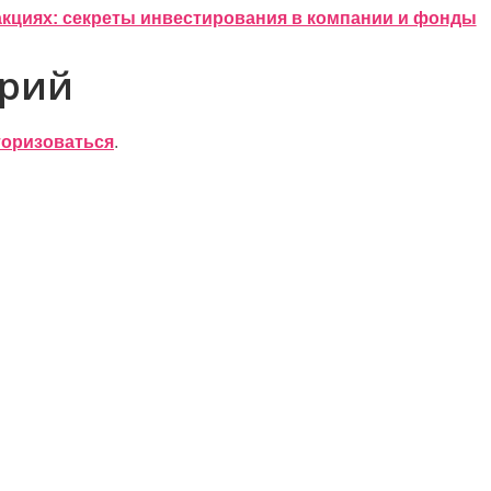
акциях: секреты инвестирования в компании и фонды
арий
торизоваться
.