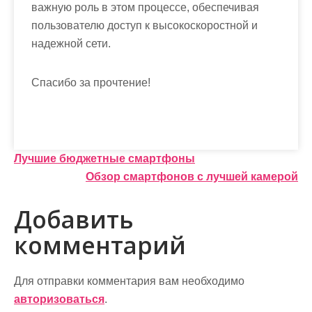
важную роль в этом процессе, обеспечивая
пользователю доступ к высокоскоростной и
надежной сети.
Спасибо за прочтение!
Н
Лучшие бюджетные смартфоны
Обзор смартфонов с лучшей камерой
а
в
Добавить
и
комментарий
г
а
Для отправки комментария вам необходимо
авторизоваться
.