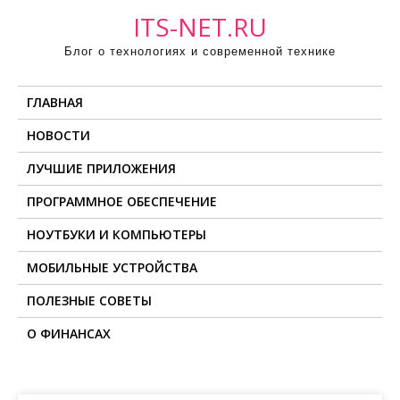
П
ITS-NET.RU
р
Блог о технологиях и современной технике
о
м
ГЛАВНАЯ
о
т
НОВОСТИ
а
ЛУЧШИЕ ПРИЛОЖЕНИЯ
т
ь
ПРОГРАММНОЕ ОБЕСПЕЧЕНИЕ
к
НОУТБУКИ И КОМПЬЮТЕРЫ
с
о
МОБИЛЬНЫЕ УСТРОЙСТВА
д
ПОЛЕЗНЫЕ СОВЕТЫ
е
О ФИНАНСАХ
р
ж
и