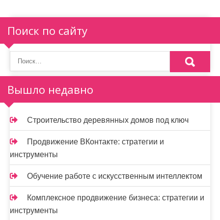
ц
и
Поиск по сайту
я
п
о
Вышло недавно
з
а
Строительство деревянных домов под ключ
п
и
Продвижение ВКонтакте: стратегии и
инструменты
с
Обучение работе с искусственным интеллектом
я
м
Комплексное продвижение бизнеса: стратегии и
инструменты